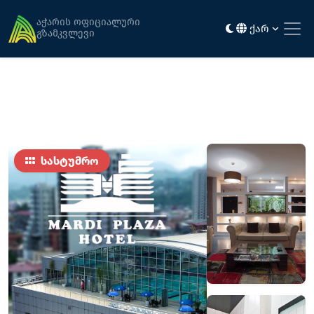
მთავარი
განთავსება
მარდი პლაზა
აჭარის ოფიციალური
ქარ
გზამკვლევი
სასტუმრო