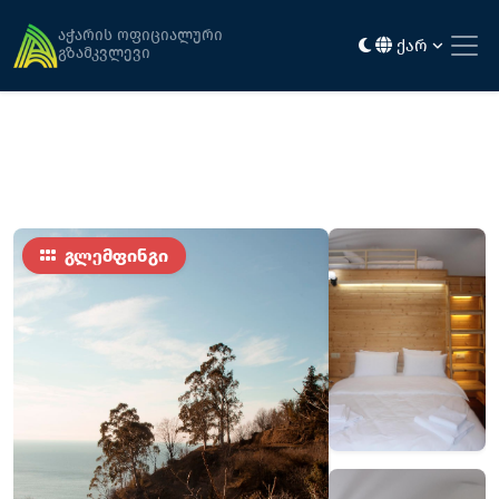
მთავარი
განთავსება
გლემფინგ ვილიჯ
აჭარის ოფიციალური
ქარ
გზამკვლევი
გლემფინგი