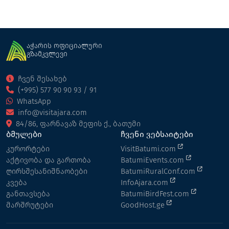
აჭარის ოფიციალური
გზამკვლევი
ჩვენ შესახებ
(+995) 577 90 90 93 / 91
WhatsApp
info@visitajara.com
84/86, ფარნავაზ მეფის ქ., ბათუმი
ბმულები
ჩვენი ვებსაიტები
კურორტები
VisitBatumi.com
აქტივობა და გართობა
BatumiEvents.com
ღირსშესანიშნაობები
BatumiRuralConf.com
კვება
InfoAjara.com
განთავსება
BatumiBirdFest.com
მარშრუტები
GoodHost.ge