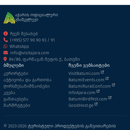
აჭარის ოფიციალური
გზამკვლევი
ჩვენ შესახებ
(+995) 577 90 90 93 / 91
WhatsApp
info@visitajara.com
84/86, ფარნავაზ მეფის ქ., ბათუმი
ბმულები
ჩვენი ვებსაიტები
კურორტები
VisitBatumi.com
აქტივობა და გართობა
BatumiEvents.com
ღირსშესანიშნაობები
BatumiRuralConf.com
კვება
InfoAjara.com
განთავსება
BatumiBirdFest.com
მარშრუტები
GoodHost.ge
© 2023-2026
ტურისტული პროდუქტების განვითარების