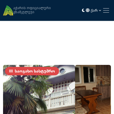
მთავარი
განთავსება
ნუგზარ ლორთქიფანიძის საოჯახო სასტუმრო
აჭარის ოფიციალური
ქარ
გზამკვლევი
საოჯახო სასტუმრო