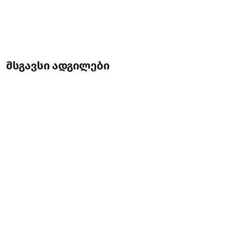
მსგავსი ადგილები
საოჯახო სასტუმრო სან რაი
საოჯახო სასტუმრო
ხელვაჩაური