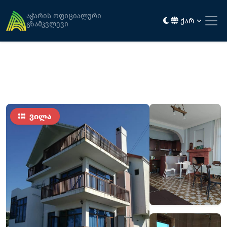
მთავარი
განთავსება
გონიო ჰილს
აჭარის ოფიციალური
ქარ
გზამკვლევი
ვილა