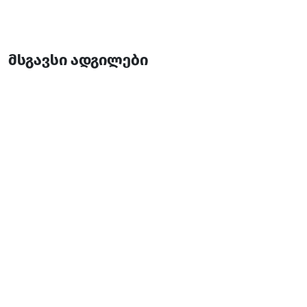
მსგავსი ადგილები
ფლორა (სეზონური)
ვილა
გონიო