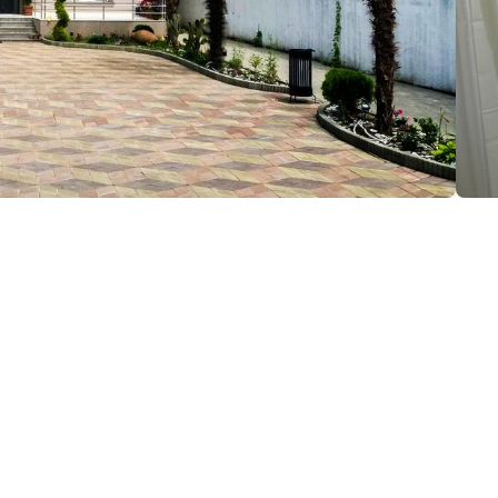
მაცია:
ის ქ., ქობულეთი
(+995) 599 91 91 24
gegidzeshorena@gmail.com
ეთილმოწყობა:
ტელევიზია
კონდიციონერი
საკონფე
პარკინგი
თმის ფენი
საკრედი
გადახდა