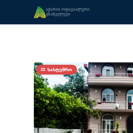
მთავარი
განთავსება
ნიცა
აჭარის ოფიციალური
გზამკვლევი
სასტუმრო