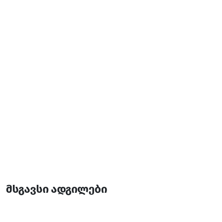
მსგავსი ადგილები