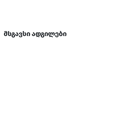
მსგავსი ადგილები
აპარტამენტი ბათუმი ვიუ
აპარტოტელი
ბათუმი