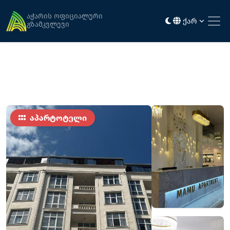
მთავარი
განთავსება
მამუ აპარტამენტები • ბათუმი
აჭარის ოფიციალური
ქარ
გზამკვლევი
აპარტოტელი