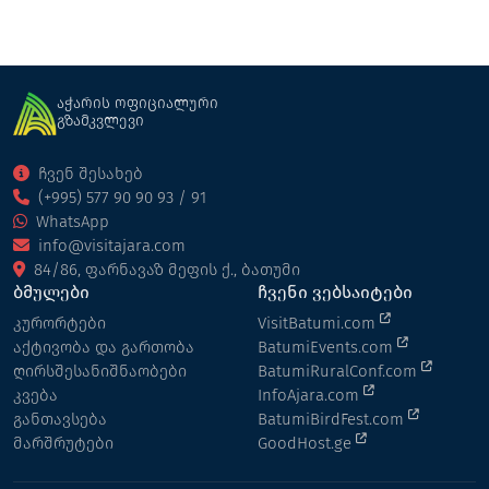
აჭარის ოფიციალური
გზამკვლევი
ჩვენ შესახებ
(+995) 577 90 90 93 / 91
WhatsApp
info@visitajara.com
84/86, ფარნავაზ მეფის ქ., ბათუმი
ბმულები
ჩვენი ვებსაიტები
კურორტები
VisitBatumi.com
აქტივობა და გართობა
BatumiEvents.com
ღირსშესანიშნაობები
BatumiRuralConf.com
კვება
InfoAjara.com
განთავსება
BatumiBirdFest.com
მარშრუტები
GoodHost.ge