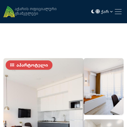
მთავარი
განთავსება
ნექსთ ორენჯ
აჭარის ოფიციალური
ქარ
გზამკვლევი
აპარტოტელი