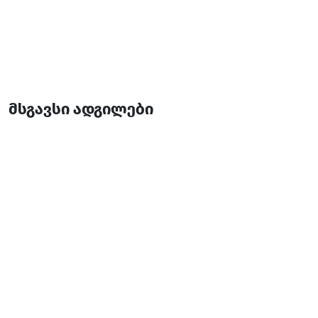
მსგავსი ადგილები
ალიანს პალას ბათუმი
აპარტოტელი
ბათუმი