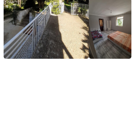
₾80-100
/ღამე
საკონტაქტო ინფორმაცია:
ციხისძირი, ქობულეთი