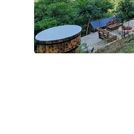
დაჯავშნა
საკონტაქტო ინფორ