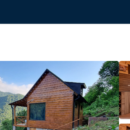
ti • შატო მახუნცეთი