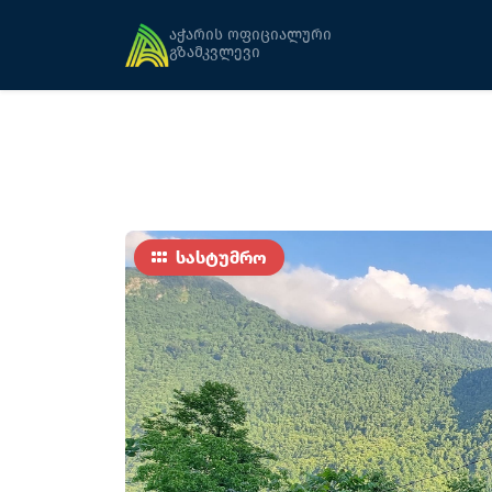
მთავარი
განთავსება
Chateau Makhuntse
აჭარის ოფიციალური
გზამკვლევი
სასტუმრო