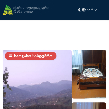
მთავარი
განთავსება
ედიშერ ზოიძე
აჭარის ოფიციალური
ქარ
გზამკვლევი
საოჯახო სასტუმრო