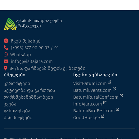
აჭარის ოფიციალური
გზამკვლევი
ჩვენ შესახებ
(+995) 577 90 90 93 / 91
WhatsApp
info@visitajara.com
84/86, ფარნავაზ მეფის ქ., ბათუმი
ბმულები
ჩვენი ვებსაიტები
კურორტები
VisitBatumi.com
აქტივობა და გართობა
BatumiEvents.com
ღირსშესანიშნაობები
BatumiRuralConf.com
კვება
InfoAjara.com
განთავსება
BatumiBirdFest.com
მარშრუტები
GoodHost.ge