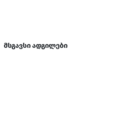
მსგავსი ადგილები
ელდორადო
საოჯახო სასტუმრო
ქობულეთი