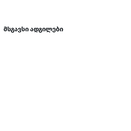
მსგავსი ადგილები
დოლოგნის ხეობა (კვადროციკლი)
კვადროციკლი
ქედა