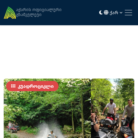
მთავარი
აქტივობა და გართობა
კვადრო ტური დოლოგნის ჩანჩქერზე
აჭარის ოფიციალური
ქარ
გზამკვლევი
კვადროციკლი