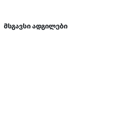
მსგავსი ადგილები
ოტიუმ სპა
აუზი/სპა/ფიტნესი
ქობულეთი