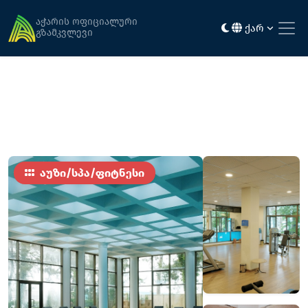
მთავარი
აქტივობა და გართობა
Georgia Palace Hotel & Spa Kobuleti
აჭარის ოფიციალური
ქარ
გზამკვლევი
აუზი/სპა/ფიტნესი