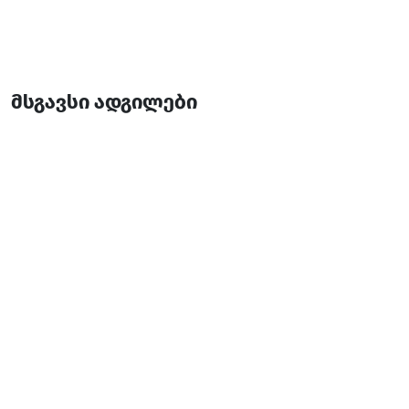
მსგავსი ადგილები
ცხენით ჯირითი
ცხენებით ჯირითი
ხელვაჩაური