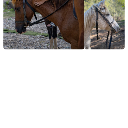
ფასი 30 წუთის განმავლობაში - 70 ₾;
გადაადგილება ხდება მდინარის გასწვრივ
ტყის მიმართულებით;
პარალელურად შეგიძლიათ მოინახულოთ
მაჭახელას ღირშესანიშნაობები.