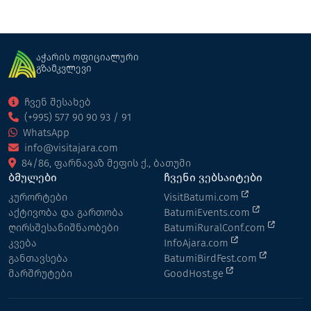
აჭარის ოფიციალური
გზამკვლევი
ჩვენ შესახებ
(+995) 577 90 90 93 / 91
WhatsApp
info@visitajara.com
84/86, ფარნავაზ მეფის ქ., ბათუმი
ბმულები
ჩვენი ვებსაიტები
კურორტები
VisitBatumi.com
აქტივობა და გართობა
BatumiEvents.com
ღირსშესანიშნაობები
BatumiRuralConf.com
კვება
InfoAjara.com
განთავსება
BatumiBirdFest.com
მარშრუტები
GoodHost.ge