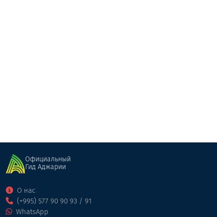
Церковь Архангелов в Чакви
Культовые постройки
Кобулети
Официальный
Гид Аджарии
О нас
(+995) 577 90 90 93 / 91
WhatsApp