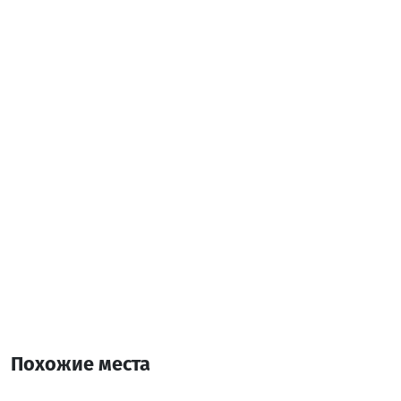
Leaflet
| ©
OpenStreetMap
contributors
Похожие места