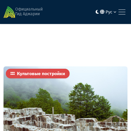
Главная
Достопримечательности
Хиноцминдская церковь
Официальный
Рус
Гид Аджарии
Культовые постройки