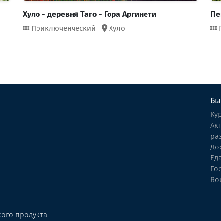
Хуло - деревня Таго - Гора Аргинети
Пе
Приключенческий
Хуло
Бы
Ку
Ак
ра
До
Ед
Го
Ro
кого продукта