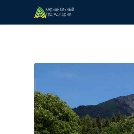
Главная
Горные маршруты
Хихадзири - О
Официальный
Гид Аджарии