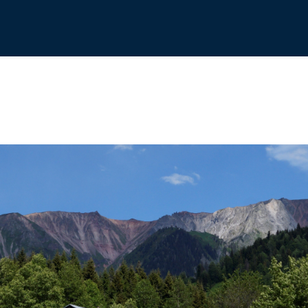
зера Шуамта - Крепость Хихани - Хихадзири