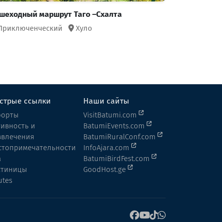
шеходный маршрут Таго –Схалта
Приключенческий
Хуло
стрые ссылки
Наши сайты
рорты
VisitBatumi.com
тивность и
BatumiEvents.com
звлечения
BatumiRuralConf.com
стопримечательности
InfoAjara.com
а
BatumiBirdFest.com
стиницы
GoodHost.ge
utes