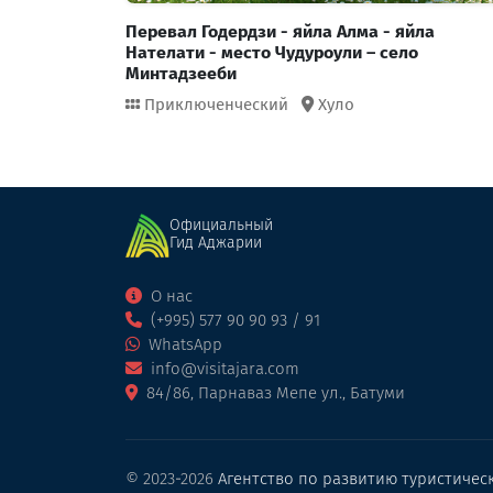
Перевал Годердзи - яйла Алма - яйла
Нателати - место Чудуроули – село
Минтадзееби
Приключенческий
Хуло
Официальный
Гид Аджарии
О нас
(+995) 577 90 90 93 / 91
WhatsApp
info@visitajara.com
84/86, Парнаваз Мепе ул., Батуми
© 2023-2026
Агентство по развитию туристичес