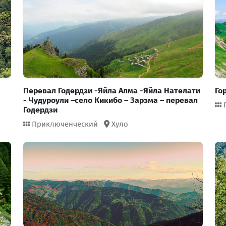
Перевал Годердзи -Яйла Алма -Яйла Нателати
Го
- Чудуроули –село Кикибо – Зарзма – перевал
Годердзи
Приключенческий
Хуло