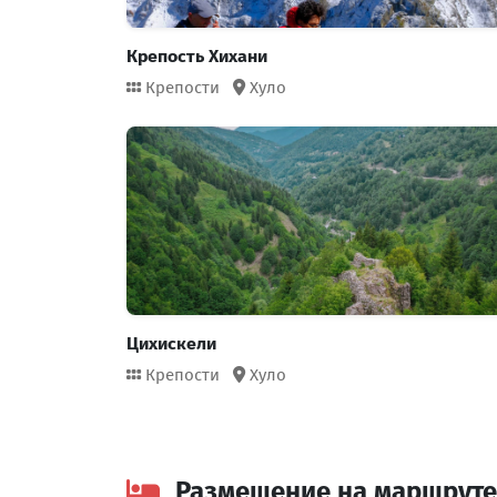
Крепость Хихани
Крепости
Хуло
Цихискели
Крепости
Хуло
Размещение на маршруте