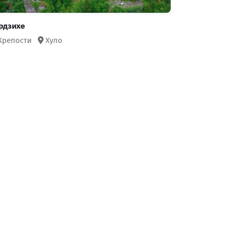
рдзихе
Крепости
Хуло