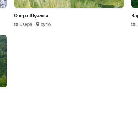
Озера Шуамти
Ва
Озера
Хуло