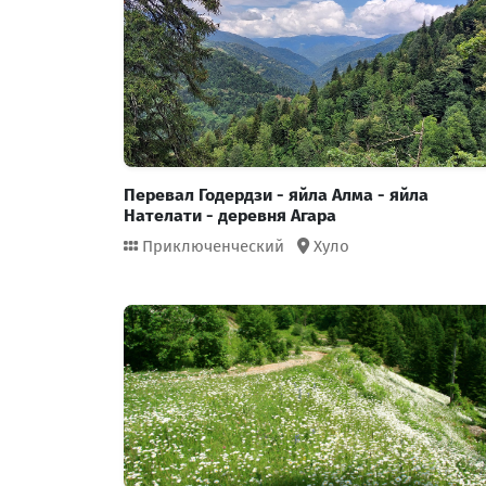
Перевал Годердзи - яйла Алма - яйла
Нателати - деревня Агара
Приключенческий
Хуло