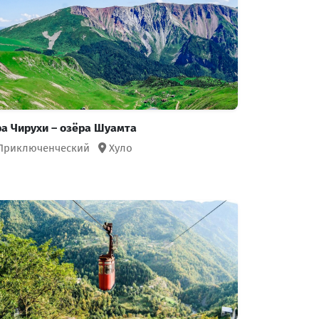
ра Чирухи – озёра Шуамта
Приключенческий
Хуло