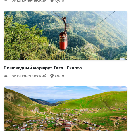
Приключенческий
Хуло
Пешеходный маршрут Таго –Схалта
Приключенческий
Хуло