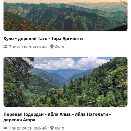
Хуло - деревня Таго - Гора Аргинети
Приключенческий
Хуло
Перевал Годердзи - яйла Алма - яйла Нателати -
деревня Агара
Приключенческий
Хуло