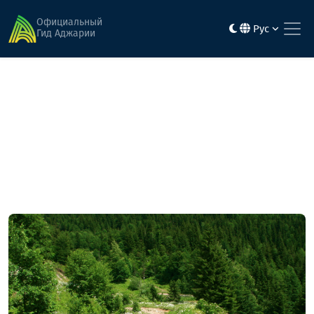
Главная
Горные маршруты
Перевал Годердзи - яйла Алма - яйла Нателати - место
Официальный
Рус
Чудуроули – село Минтадзееби
Гид Аджарии