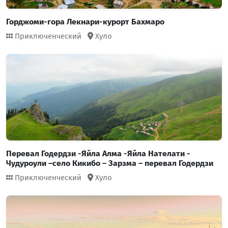
Горджоми-гора Лекнари-курорт Бахмаро
Приключенческий
Хуло
Перевал Годердзи -Яйла Алма -Яйла Нателати -
Чудуроули –село Кикибо – Зарзма – перевал Годердзи
Приключенческий
Хуло