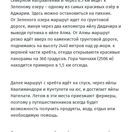
северном направлении и через 6.3 км ведет к
Зеленому озеру – одному из самых красивых озёр в
Аджарии. Здесь можно остановиться на пикник.
От Зеленого озера маршрут идет по грунтовой
дороге, минуя через два километра яйлу Дидачира и
выводя путника к яйле Алма. От Алмы маршрут
резко идёт вверх по каменистой грунтовой дороге,
поднимаясь на высоту 2440 метров над ур.моря. к
верхней части хребта, откуда открываютя красивые
панорамы на 360 градусов. Гора Чанчахи (2506 м)
находится примерно в 1,5 км отсюда.
Далее маршрут с хребта идёт на спуск, через яйлы
Квалиминдори и Кунтулети на юг, и достигает яйлы
Нателати. Летом в эти места приезжают фермеры,
поэтому у путешественников всегда будет
возможность получить продукты, воду, отдых или
необходимую помощь.