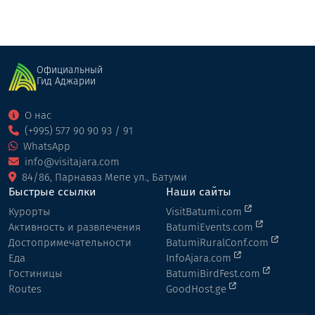
Официальный
Гид Аджарии
О нас
(+995) 577 90 90 93 / 91
WhatsApp
info@visitajara.com
84/86, Парнаваз Мепе ул., Батуми
Быстрые ссылки
Наши сайты
Курорты
VisitBatumi.com
Активность и развлечения
BatumiEvents.com
Достопримечательности
BatumiRuralConf.com
Еда
InfoAjara.com
Гостиницы
BatumiBirdFest.com
Routes
GoodHost.ge