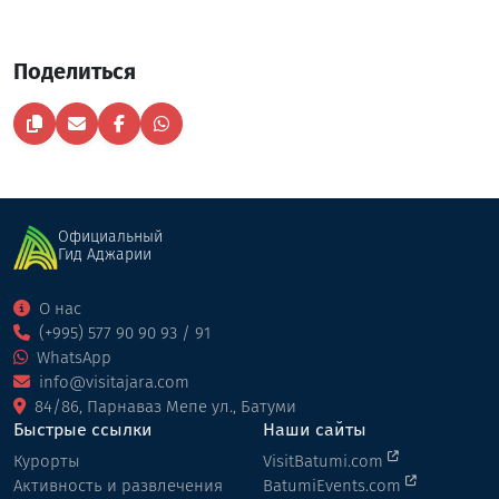
Поделиться
Официальный
Гид Аджарии
О нас
(+995) 577 90 90 93 / 91
WhatsApp
info@visitajara.com
84/86, Парнаваз Мепе ул., Батуми
Быстрые ссылки
Наши сайты
Курорты
VisitBatumi.com
Активность и развлечения
BatumiEvents.com