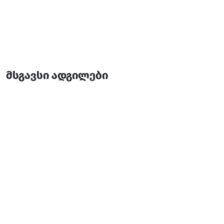
მსგავსი ადგილები
მახუნცეთის ჩანჩქერი
ჩანჩქერები
ქედა