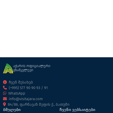
ზუნდაგას ჩანჩქერი
ჩანჩქერები
ქედა
აჭარის ოფიციალური
გზამკვლევი
ჩვენ შესახებ
(+995) 577 90 90 93 / 91
WhatsApp
info@visitajara.com
84/86, ფარნავაზ მეფის ქ., ბათუმი
ბმულები
ჩვენი ვებსაიტები