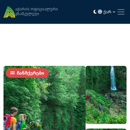
მთავარი
ღირსშესანიშნაობები
გოდერძის ჩანჩქერი (მეძიბნა)
აჭარის ოფიციალური
ქარ
გზამკვლევი
ჩანჩქერები