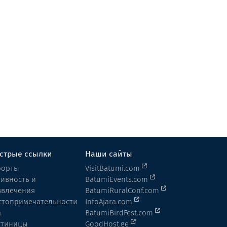
стрые ссылки
Наши сайты
рорты
VisitBatumi.com
тивность и
BatumiEvents.com
звлечения
BatumiRuralConf.com
стопримечательности
InfoAjara.com
а
BatumiBirdFest.com
стиницы
GoodHost.ge