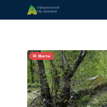
Главная
Достопримечательности
арочны
Официальный
Гид Аджарии
Мосты