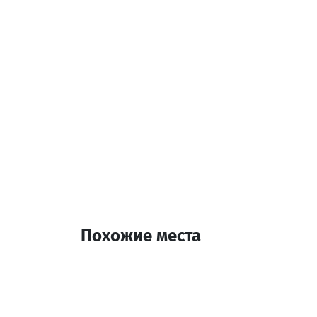
Контактная информа
Учхо, Хуло
Похожие места