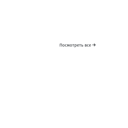
Kobuleti Palace
Квартира
Кобулети
Посмотреть все
Оазис
Кафе
Кобулети