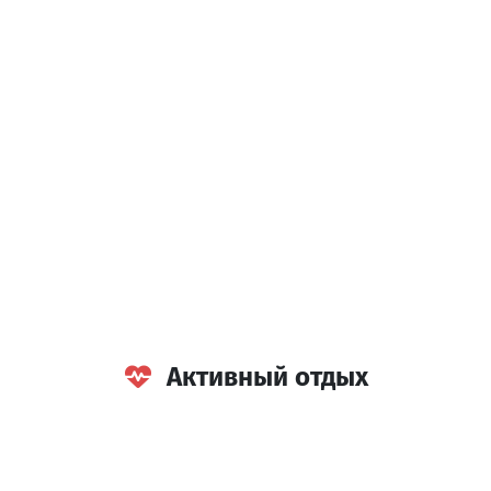
Эдем
Ресторан
Кобулети
Активный отдых