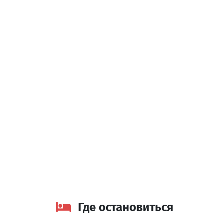
Водопад Хино
Водопады
Кобулети
Национальный Парк Мтирала
Национальные парки и сады
Кобулети
Где остановиться