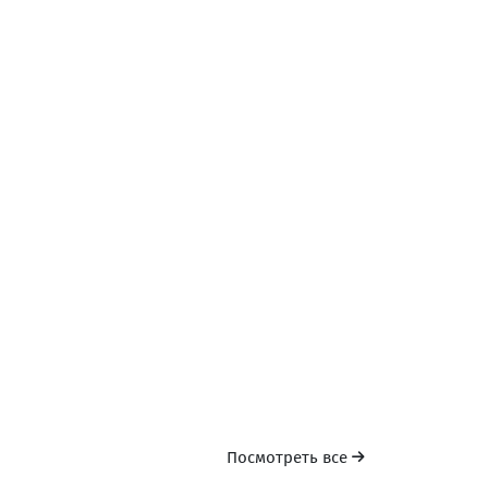
Дом-музей Зураба Горгиладзе
Музеи
Кобулети
Охраняемая территория Кобулети Испани
Национальные парки и сады
Кобулети
Посмотреть все