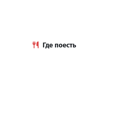
Лилия Хаус
Коттедж
Кобулети
Где поесть
Гранд Кобулети
Ресторан
Кобулети