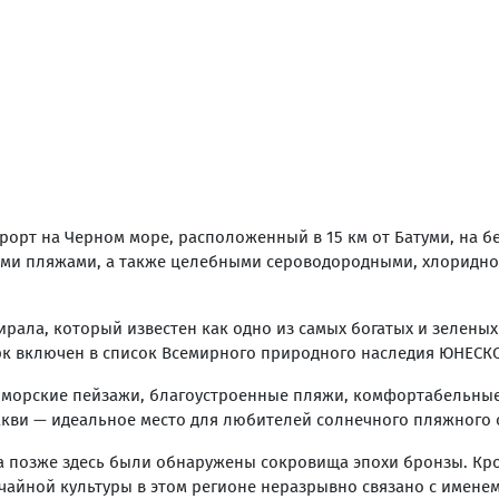
орт на Черном море, расположенный в 15 км от Батуми, на бе
ми пляжами, а также целебными сероводородными, хлоридно
ала, который известен как одно из самых богатых и зеленых 
рк включен в список Всемирного природного наследия ЮНЕСК
 морские пейзажи, благоустроенные пляжи, комфортабельные
акви — идеальное место для любителей солнечного пляжного 
 а позже здесь были обнаружены сокровища эпохи бронзы. Кро
 чайной культуры в этом регионе неразрывно связано с имен