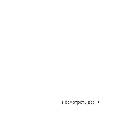
Погреб Химшиашвили
Винный погреб
Кобулети
Посмотреть все