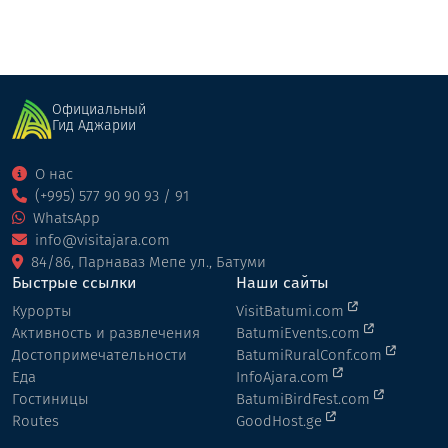
Официальный
Гид Аджарии
О нас
(+995) 577 90 90 93 / 91
WhatsApp
info@visitajara.com
84/86, Парнаваз Мепе ул., Батуми
Быстрые ссылки
Наши сайты
Курорты
VisitBatumi.com
Активность и развлечения
BatumiEvents.com
Достопримечательности
BatumiRuralConf.com
Еда
InfoAjara.com
Гостиницы
BatumiBirdFest.com
Routes
GoodHost.ge