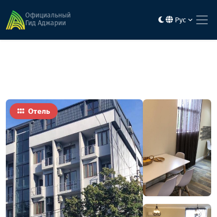
Главная
Гостиницы
Омега 117-1
Официальный
Рус
Гид Аджарии
Отель