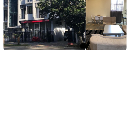
₾100-150
/ночь
Контактная информация:
288, Д. Агмашенебели Ул., Кобулети