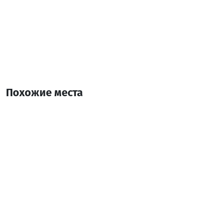
Похожие места
Голден Сан
Отель
Кобулети