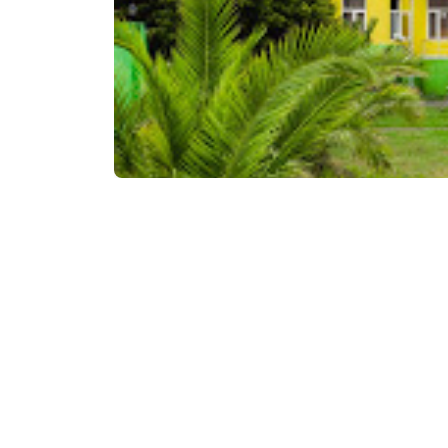
₾80
/ночь
Контактная информа
128, Ул. Тамар Мепе
Услуги и удобства::
Телевидение