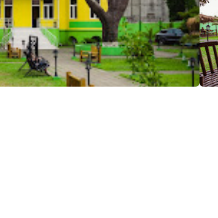
ция:
, Кобулети
(+995) 591 81 11 66
Утюг
Кондиционер
Фен