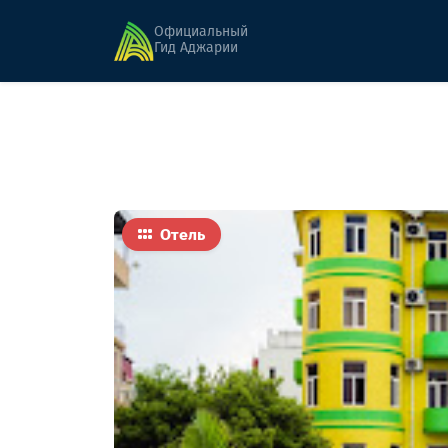
Главная
Гостиницы
Мцване Езо
Официальный
Гид Аджарии
Отель