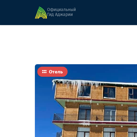
Главная
Гостиницы
Арсиани
Официальный
Гид Аджарии
Отель