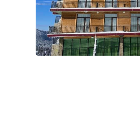
₾200-350
/ночь