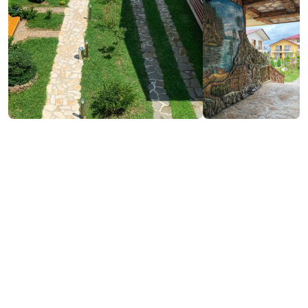
₾120
Забронировать
/ночь
Контактная информация:
454, Д. Агмашенебели Ул., Кобулети