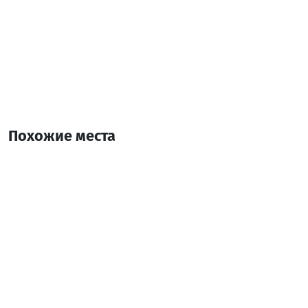
Похожие места
Нобили Холл
Отель
Кобулети