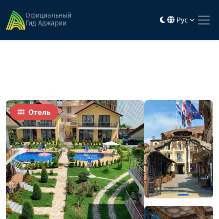
Главная
Гостиницы
Черо
Официальный
Рус
Гид Аджарии
Отель