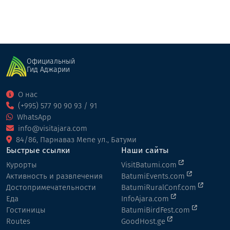
Официальный
Гид Аджарии
О нас
(+995) 577 90 90 93 / 91
WhatsApp
info@visitajara.com
84/86, Парнаваз Мепе ул., Батуми
Быстрые ссылки
Наши сайты
Курорты
VisitBatumi.com
Активность и развлечения
BatumiEvents.com
Достопримечательности
BatumiRuralConf.com
Еда
InfoAjara.com
Гостиницы
BatumiBirdFest.com
Routes
GoodHost.ge