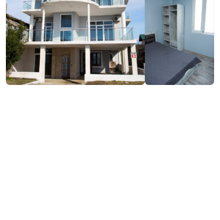
₾100
/ночь
Контактная информация:
82, Ул. Тамар Мепе, Кобулети
(+995) 558 35 14 14
Услуги и удобства::