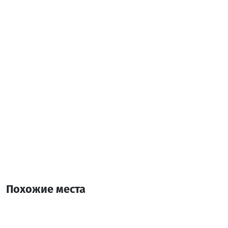
Телевидение
Бесплатный Wi-Fi
Паркинг
Дополнительная информация:
Похожие места