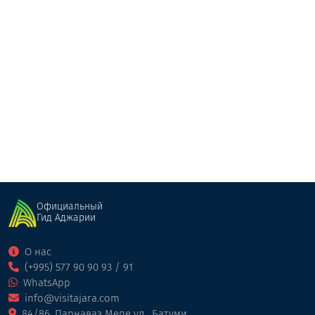
Гуриа
Отель
Кобулети
Официальный
Гид Аджарии
О нас
(+995) 577 90 90 93 / 91
WhatsApp
info@visitajara.com
84/86, Парнаваз Мепе ул., Батуми