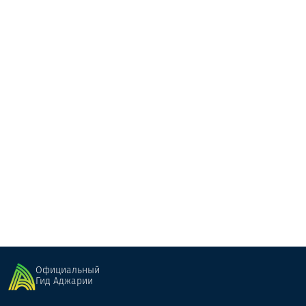
Пальма Отель ( сезонный )
Гостевой дом
Батуми
Официальный
Гид Аджарии