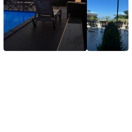
₾40-80
/ночь