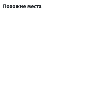
Похожие места
Вандерленд Гест Хаус
Гостевой дом
Батуми