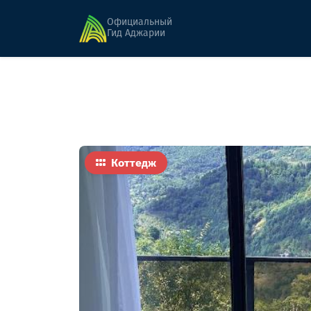
Главная
Гостиницы
Панорама Акуца
Официальный
Гид Аджарии
Коттедж