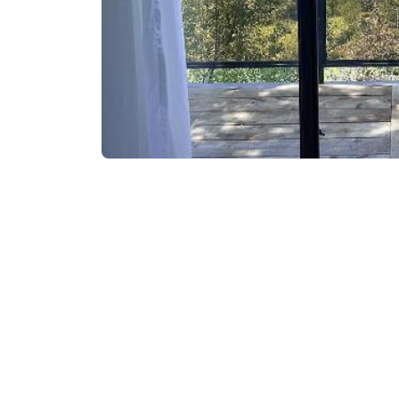
₾150
/ночь
Контактная информа