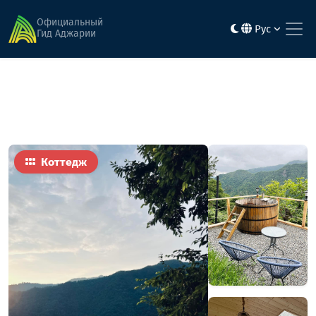
Главная
Гостиницы
Пано Блабер
Официальный
Рус
Гид Аджарии
Коттедж