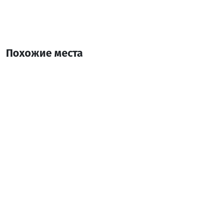
Похожие места
My House
Коттедж
Кеда