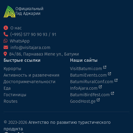
Официальный
Гид Аджарии
О нас
(+995) 577 90 90 93 / 91
WhatsApp
info@visitajara.com
84/86, Парнаваз Мепе ул., Батуми
Быстрые ссылки
Наши сайты
Курорты
VisitBatumi.com
Активность и развлечения
BatumiEvents.com
Достопримечательности
BatumiRuralConf.com
Еда
InfoAjara.com
Гостиницы
BatumiBirdFest.com
Routes
GoodHost.ge
© 2023-2026
Агентство по развитию туристического
продукта