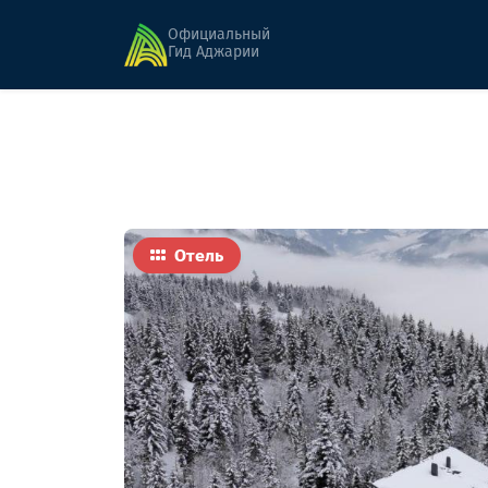
Главная
Гостиницы
Goderdzi Twins Hotels
Официальный
Гид Аджарии
Отель