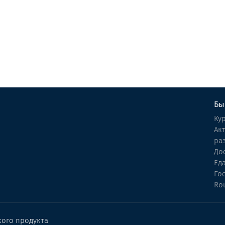
Отель Амбассадори Годердзи
Отель
Годердзи
Бы
Ку
Ак
ра
До
Ед
Го
Ro
кого продукта