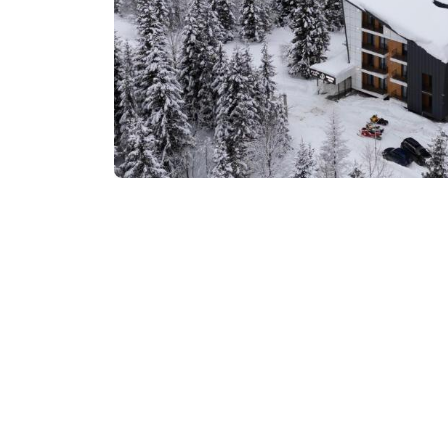
₾300-450
/ночь
Контактная информа
Годердзи, Годердзи
Услуги и удобства::