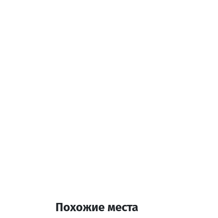
Спа
Сауна
Бесплатный Wi-Fi
Оплата наличными
Холодильник
Дополнительная инф
36 Комната
Похожие места