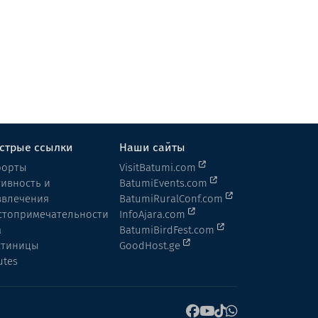
Метео
Отель
Годердзи
стрые ссылки
Наши сайты
рорты
VisitBatumi.com
тивность и
BatumiEvents.com
звлечения
BatumiRuralConf.com
стопримечательности
InfoAjara.com
а
BatumiBirdFest.com
стиницы
GoodHost.ge
utes