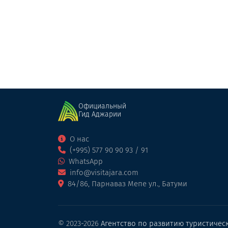
Mountain sky Hotel Goderdzi
Отель
Годердзи
Официальный
Гид Аджарии
О нас
(+995) 577 90 90 93 / 91
WhatsApp
info@visitajara.com
84/86, Парнаваз Мепе ул., Батуми
© 2023-2026
Агентство по развитию туристичес