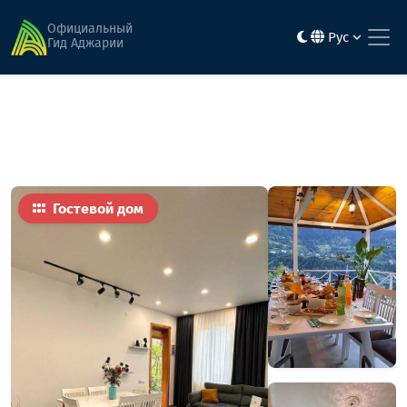
Главная
Гостиницы
дом Дайаны
Официальный
Рус
Гид Аджарии
Гостевой дом