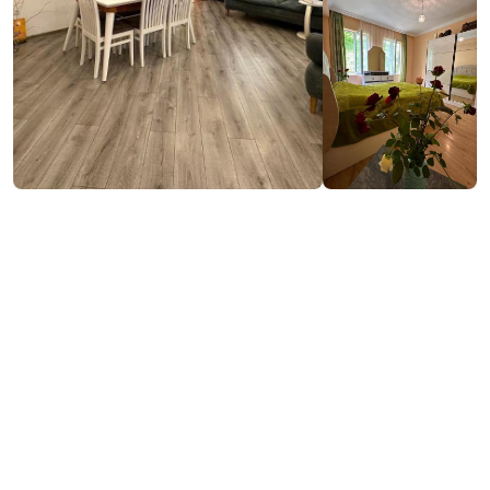
₾450
Забронировать
/ночь
Контактная информация:
, Кеда
https://www.booking.com/hotel/ge/daianas-home.