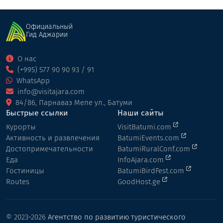
Официальный
Гид Аджарии
О нас
(+995) 577 90 90 93 / 91
WhatsApp
info@visitajara.com
84/86, Парнаваз Мепе ул., Батуми
Быстрые ссылки
Наши сайты
Курорты
VisitBatumi.com
Активность и развлечения
BatumiEvents.com
Достопримечательности
BatumiRuralConf.com
Еда
InfoAjara.com
Гостиницы
BatumiBirdFest.com
Routes
GoodHost.ge
© 2023-2026
Агентство по развитию туристического