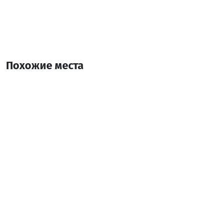
Похожие места
Гостевой дом Арчи в Орцве
Гостевой дом
Кеда