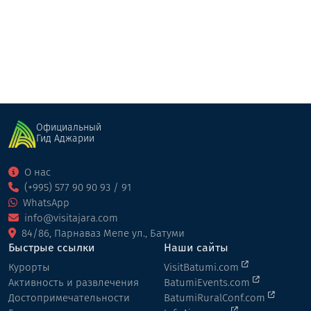
Официальный
Гид Аджарии
О нас
(+995) 577 90 90 93 / 91
WhatsApp
info@visitajara.com
84/86, Парнаваз Мепе ул., Батуми
Быстрые ссылки
Наши сайты
Курорты
VisitBatumi.com
Активность и развлечения
BatumiEvents.com
Достопримечательности
BatumiRuralConf.com