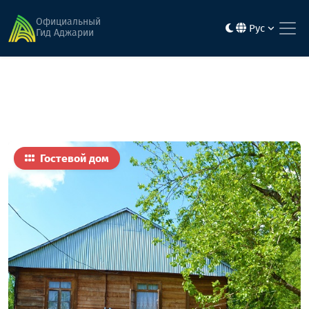
Главная
Гостиницы
Цкароствали
Официальный
Рус
Гид Аджарии
Гостевой дом