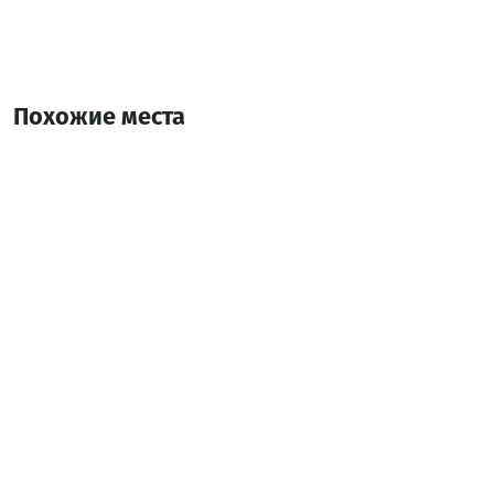
Похожие места
Топо-Типи
Детский развлекательный центр
Батуми