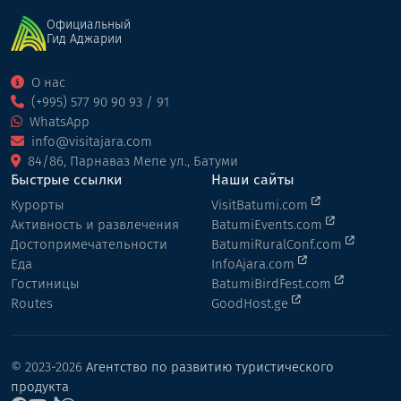
Официальный
Гид Аджарии
О нас
(+995) 577 90 90 93 / 91
WhatsApp
info@visitajara.com
84/86, Парнаваз Мепе ул., Батуми
Быстрые ссылки
Наши сайты
Курорты
VisitBatumi.com
Активность и развлечения
BatumiEvents.com
Достопримечательности
BatumiRuralConf.com
Еда
InfoAjara.com
Гостиницы
BatumiBirdFest.com
Routes
GoodHost.ge
© 2023-2026
Агентство по развитию туристического
продукта