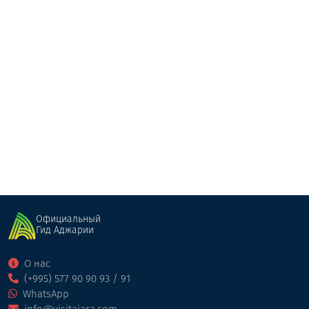
Топо-Типи
Детский развлекательный центр
Батуми
Официальный
Гид Аджарии
О нас
(+995) 577 90 90 93 / 91
WhatsApp