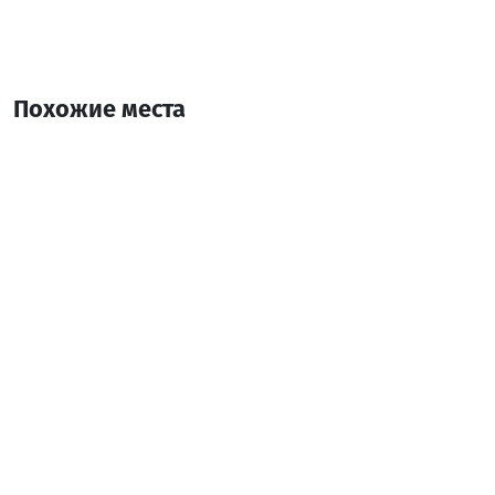
Похожие места
Пикник Брилла
пикник-кемпинг
Шуахеви