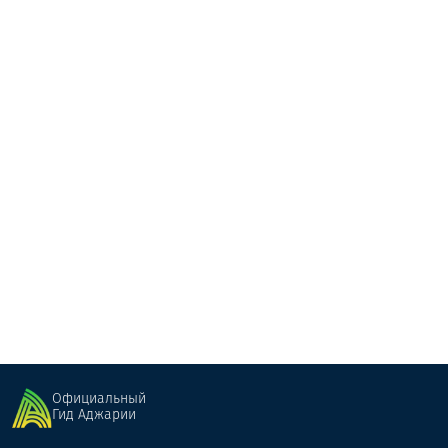
джвариминдори
пикник-кемпинг
Шуахеви
Официальный
Гид Аджарии