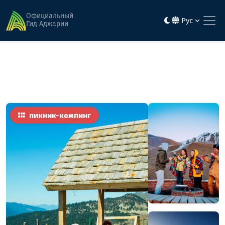
Главная
Активность и развлечения
чирухи
Официальный
Рус
Гид Аджарии
пикник-кемпинг