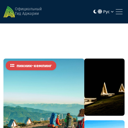
Главная
Активность и развлечения
джвариминдори
Официальный
Рус
Гид Аджарии
пикник-кемпинг