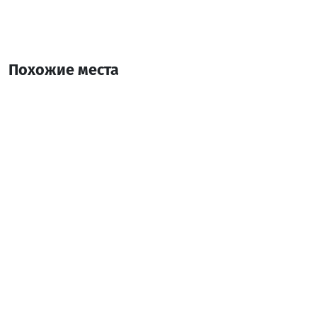
Похожие места
чирухи
пикник-кемпинг
Шуахеви