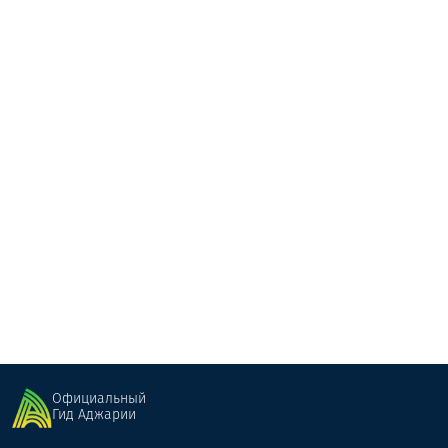
Пикник Брилла
пикник-кемпинг
Шуахеви
Официальный
Гид Аджарии