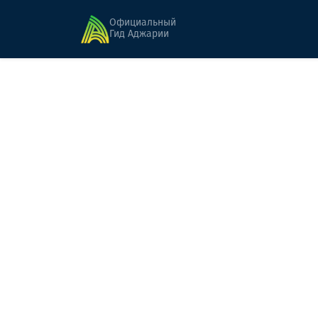
Главная
Альпийская Аджария
Зортикели
Официальный
Гид Аджарии