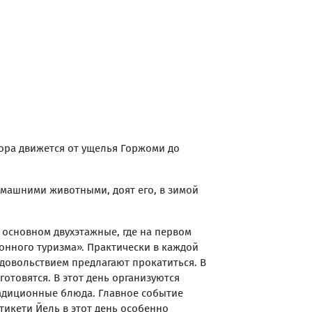
гора движется от ущелья Горжоми до
омашними животными, доят его, в зимой
 основном двухэтажные, где на первом
конного туризма». Практически в каждой
удовольствием предлагают прокатиться. В
отовятся. В этот день организуются
адиционные блюда. Главное событие
тикети Йель в этот день особенно