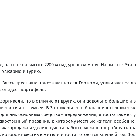
 на горе на высоте 2200 м над уровнем моря. На высоте. Эта 
- Аджарию и Гурию.
. Здесь крестьяне приезжают из сел Горжоми, ухаживают за д
еют здесь картофель.
Зортикели, но в отличие от других, они довольно большие и в
живет хозяин с семьей. В Зортикели есть большой потенциал «
я для них основным средством передвижения, и гостю также с 
ударственный праздник, к которому местные жители особенно г
авка-продажа изделий ручной работы, можно попробовать тр
к которому местные жители и гости готовятся круглый год. Зор