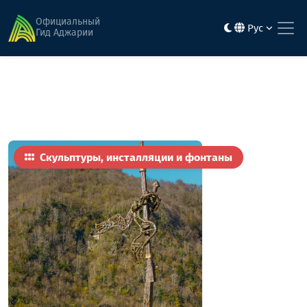
Главная
Достопримечательности
Памятник ружью
Официальный
Рус
Гид Аджарии
Скульптуры, инсталляции и фонтаны