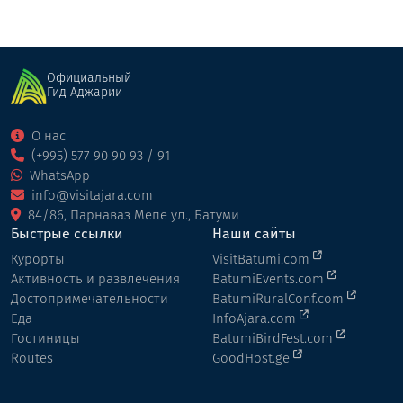
Официальный
Гид Аджарии
О нас
(+995) 577 90 90 93 / 91
WhatsApp
info@visitajara.com
84/86, Парнаваз Мепе ул., Батуми
Быстрые ссылки
Наши сайты
Курорты
VisitBatumi.com
Активность и развлечения
BatumiEvents.com
Достопримечательности
BatumiRuralConf.com
Еда
InfoAjara.com
Гостиницы
BatumiBirdFest.com
Routes
GoodHost.ge