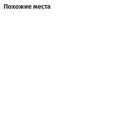
Похожие места
Ресторан Пиросмани
Ресторан
Батуми