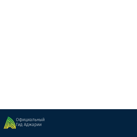
2 Тона
Ресторан
Батуми
Официальный
Гид Аджарии