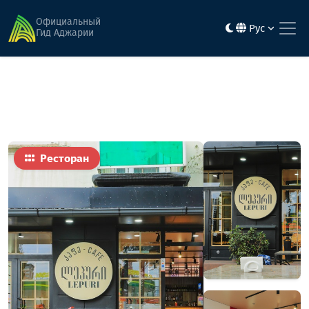
Главная
Еда
Лепури
Официальный
Рус
Гид Аджарии
Ресторан