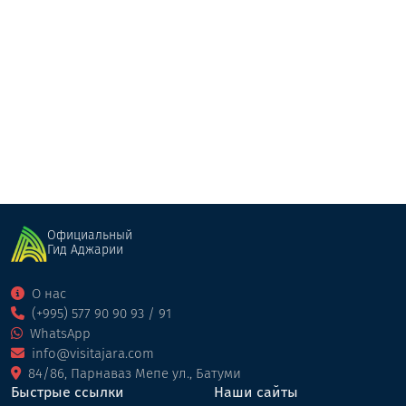
G17
Ресторан
Годердзи
Официальный
Гид Аджарии
О нас
(+995) 577 90 90 93 / 91
WhatsApp
info@visitajara.com
84/86, Парнаваз Мепе ул., Батуми
Быстрые ссылки
Наши сайты