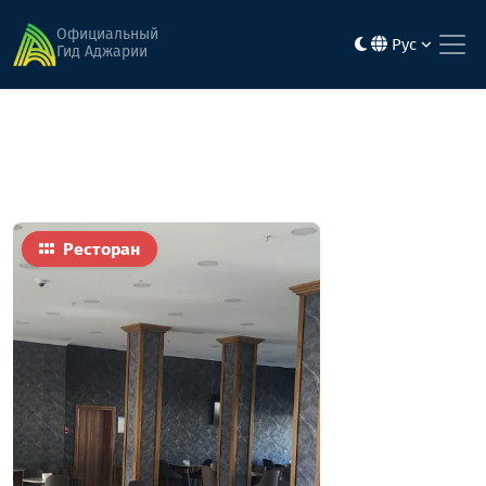
Главная
Еда
Ресторан Mountain Sky
Официальный
Рус
Гид Аджарии
Ресторан