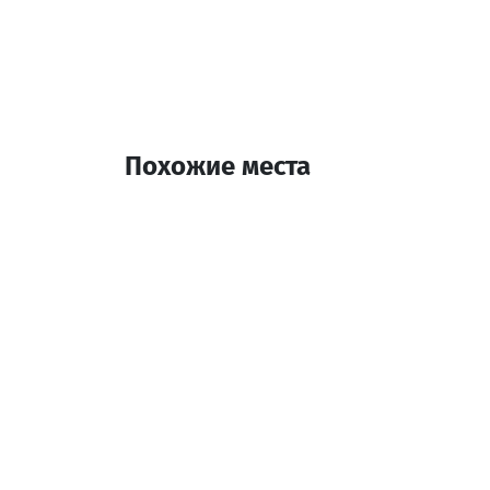
Похожие места
Сансет Квариати
Ресторан
Батуми