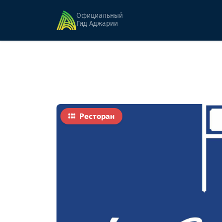
Главная
Еда
Порта Блу
Официальный
Гид Аджарии
Ресторан