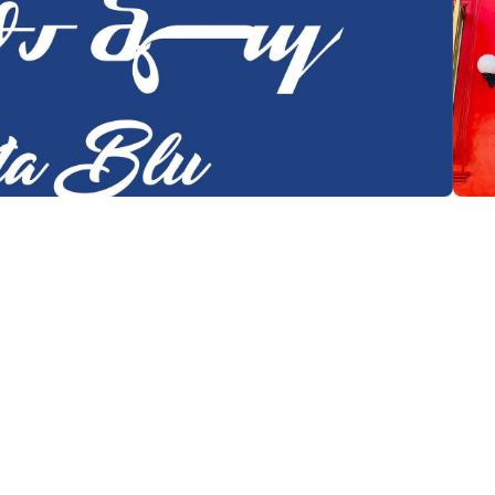
ция:
 Батуми
(+995) 595 90 32 23