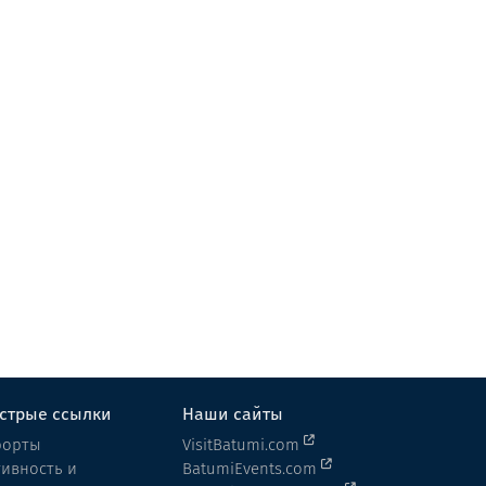
Бикеи
Ресторан
Батуми
стрые ссылки
Наши сайты
рорты
VisitBatumi.com
тивность и
BatumiEvents.com