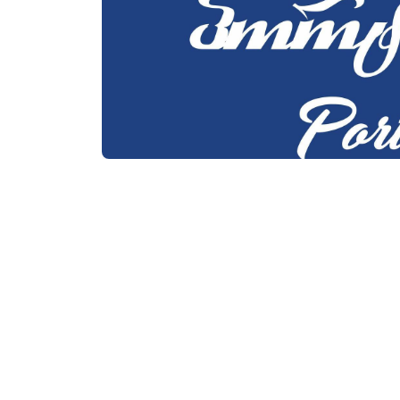
Посетить сайт
Контактная информа
53, В. Горгасали ул.,