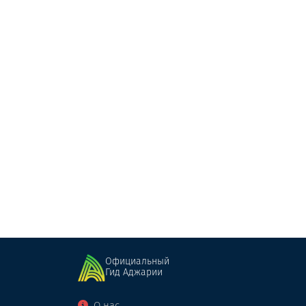
Синори
Ресторан
Батуми
Официальный
Гид Аджарии
О нас