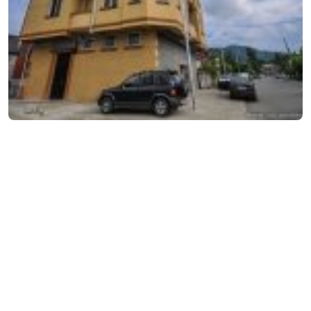
₾80-100
/ночь