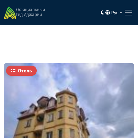
Главная
Гостиницы
Голден Хаус
Официальный
Рус
Гид Аджарии
Отель