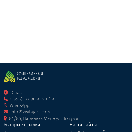
Церетели
Отель
Батуми
Официальный
Гид Аджарии
О нас
(+995) 577 90 90 93 / 91
WhatsApp
info@visitajara.com
84/86, Парнаваз Мепе ул., Батуми
Быстрые ссылки
Наши сайты