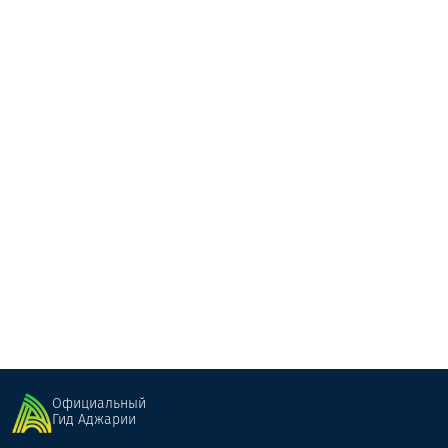
Гостиница Интурист
Отель
Батуми
Официальный
Гид Аджарии