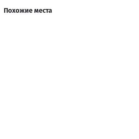
Похожие места
Гостиница "Биллионер Рамада Плаза"
Отель
Батуми