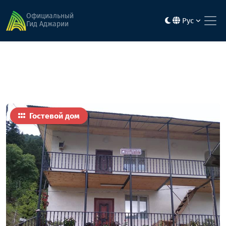
Главная
Гостиницы
марети
Официальный
Рус
Гид Аджарии
Гостевой дом