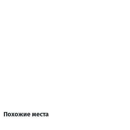
Телевидение
Дополнительная информация:
14:00-12:00
6 Комната
21 Кровать
Похожие места