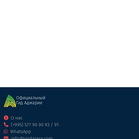
Цивадзееби
Гостевой дом
Шуахеви
Официальный
Гид Аджарии
О нас
(+995) 577 90 90 93 / 91
WhatsApp
info@visitajara.com