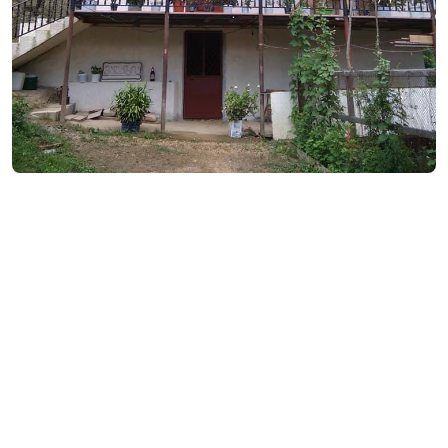
₾50
/ночь
Контактная информация:
Папошвилеби, Шуахеви
(+995) 577 17 57 52
Услуги и удобства::