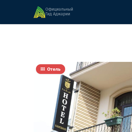
Главная
Гостиницы
Луксор Гарденс
Официальный
Гид Аджарии
Отель