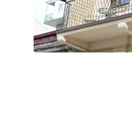
₾200-301
/ночь