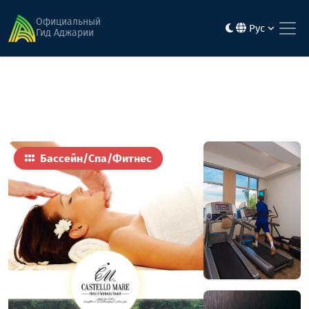
Главная
Активность и развлечения
Отиум Спа
Официальный
Рус
Гид Аджарии
Бассейн/Спа/Фитнес