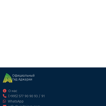
Шукура Цихисджири
Бассейн/Спа/Фитнес
Кобулети
Официальный
Гид Аджарии
О нас
(+995) 577 90 90 93 / 91
WhatsApp