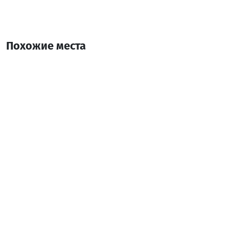
Похожие места
Georgia Palace Hotel & Spa Kobuleti
Бассейн/Спа/Фитнес
Кобулети