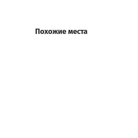
Похожие места
Victoria Spa Wyndham
Массаж
Батуми