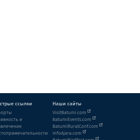
Shine Spa Sheraton
Массаж
Батуми
стрые ссылки
Наши сайты
рорты
VisitBatumi.com
тивность и
BatumiEvents.com
звлечения
BatumiRuralConf.com
стопримечательности
InfoAjara.com