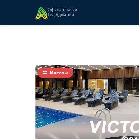
Главная
Активность и развлечения
Victo
Официальный
Гид Аджарии
Массаж