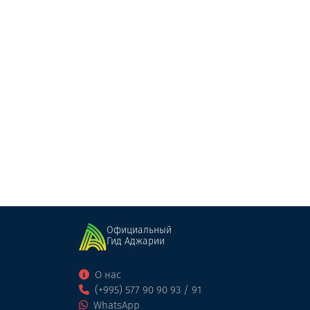
Victoria Spa Ramada Plaza
Массаж
Батуми
Официальный
Гид Аджарии
О нас
(+995) 577 90 90 93 / 91
WhatsApp