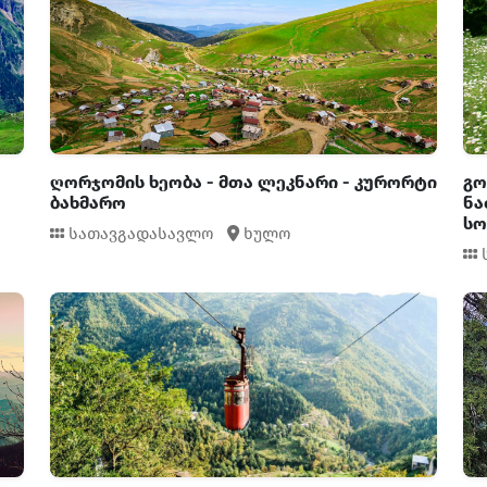
ღორჯომის ხეობა - მთა ლეკნარი - კურორტი
გო
ბახმარო
ნა
სო
სათავგადასავლო
ხულო