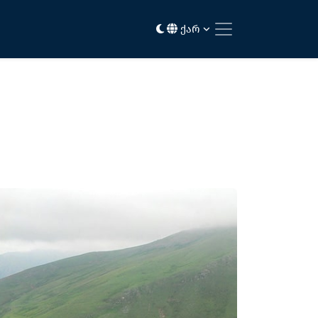
ზმა - გოდერძის უღელტეხილი
ქარ