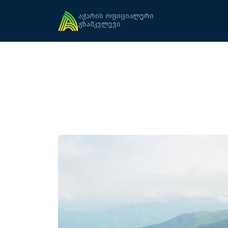
მთავარი
სამთო მარშრუტები
გოდერძის უღელტეხილი-ალმას იაილა-ნა
აჭარის ოფიციალური
გზამკვლევი