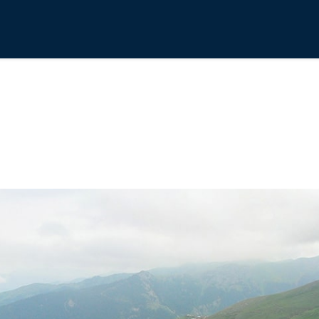
თელათის იაილა - ადგილი ჩუდუროული-სოფ. კიკიბო - ზარ