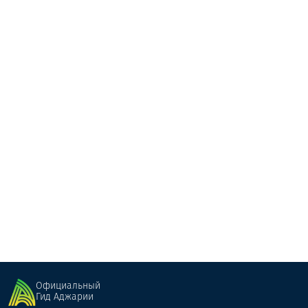
Этнографический музей Тхилвани
Музеи
Хуло
Официальный
Гид Аджарии