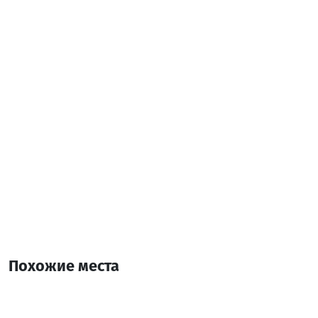
Контактная информация:
Хуло
(+995) 551 09 81 56
Дополнительная информация:
10:00-18:00
Похожие места