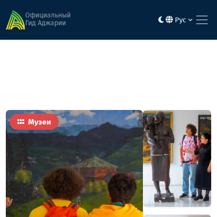
Главная
Достопримечательности
Художественная галерея Хуло
Официальный
Рус
Гид Аджарии
Музеи