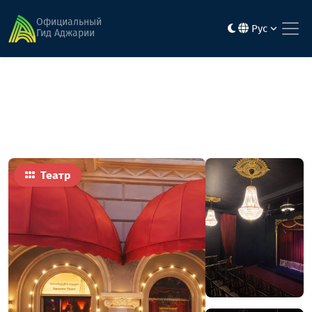
Главная
Достопримечательности
Батумский театр марионеток
Официальный
Рус
Гид Аджарии
Театр