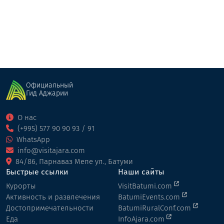
Официальный
Гид Аджарии
О нас
(+995) 577 90 90 93 / 91
WhatsApp
info@visitajara.com
84/86, Парнаваз Мепе ул., Батуми
Быстрые ссылки
Наши сайты
Курорты
VisitBatumi.com
Активность и развлечения
BatumiEvents.com
Достопримечательности
BatumiRuralConf.com
Еда
InfoAjara.com