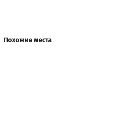
Похожие места
театр кукол и юного зрителя
Театр
Батуми